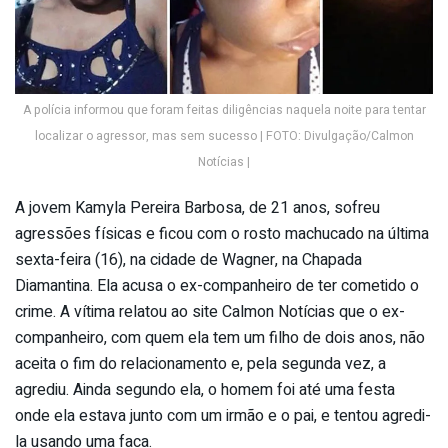
A polícia informou que foram feitas diligências naquela noite para tentar
localizar o agressor, mas sem sucesso | FOTO: Divulgação/Calmon
Notícias |
A jovem Kamyla Pereira Barbosa, de 21 anos, sofreu
agressões físicas e ficou com o rosto machucado na última
sexta-feira (16), na cidade de Wagner, na Chapada
Diamantina. Ela acusa o ex-companheiro de ter cometido o
crime. A vítima relatou ao site Calmon Notícias que o ex-
companheiro, com quem ela tem um filho de dois anos, não
aceita o fim do relacionamento e, pela segunda vez, a
agrediu. Ainda segundo ela, o homem foi até uma festa
onde ela estava junto com um irmão e o pai, e tentou agredi-
la usando uma faca.