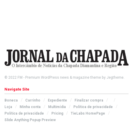
© 2022
FM
- Premium WordPress news & magazine theme by
Jegtheme
.
Navigate Site
Boneca
Carrinho
Expediente
Finalizar compra
Loja
Minha conta
Multimídia
Política de privacidade
Política de privacidade
Pricing
TieLabs HomePage
Slide Anything Popup Preview