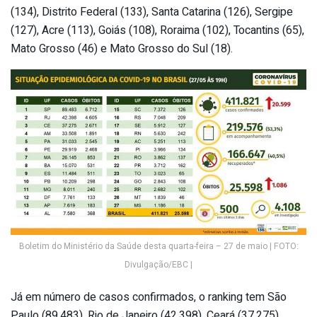
(134), Distrito Federal (133), Santa Catarina (126), Sergipe
(127), Acre (113), Goiás (108), Roraima (102), Tocantins (65),
Mato Grosso (46) e Mato Grosso do Sul (18).
Boletim do Ministério da Saúde desta quarta-feira – 27 de maio | FOTO:
Divulgação/EBC |
Já em número de casos confirmados, o ranking tem São
Paulo (89.483), Rio de Janeiro (42.398), Ceará (37.275),