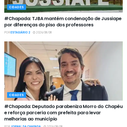
CIDADES
#Chapada: TJBA mantém condenação de Jussiape
por diferenças do piso dos professores
POR
ESTAGIÁRIO 2
2026/08/08
CIDADES
#Chapada: Deputado parabeniza Morro do Chapéu
e reforça parceria com prefeita para levar
melhorias ao município
POR
JORNAL DA CHAPADA
2026/08/08