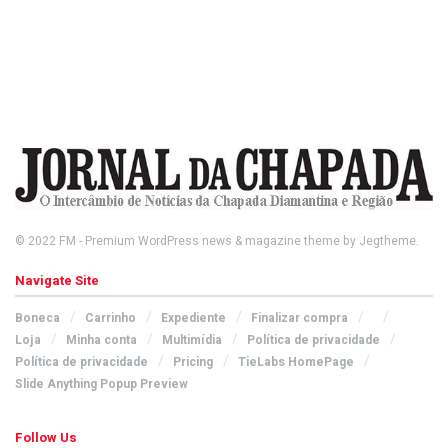
© 2022
FM
- Premium WordPress news & magazine theme by
Jegtheme
.
Navigate Site
Boneca
Carrinho
Expediente
Finalizar compra
Loja
Minha conta
Multimídia
Política de privacidade
Política de privacidade
Pricing
TieLabs HomePage
Slide Anything Popup Preview
Follow Us