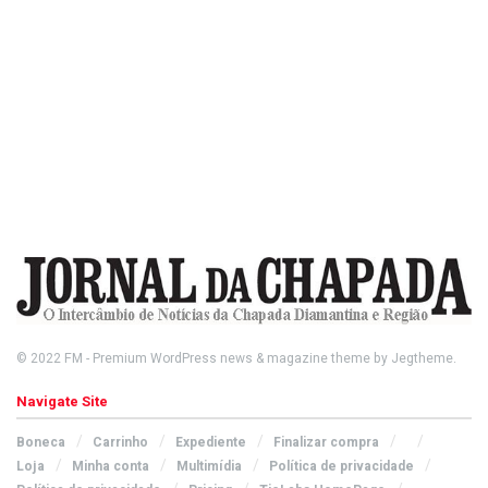
© 2022
FM
- Premium WordPress news & magazine theme by
Jegtheme
.
Navigate Site
Boneca
Carrinho
Expediente
Finalizar compra
Loja
Minha conta
Multimídia
Política de privacidade