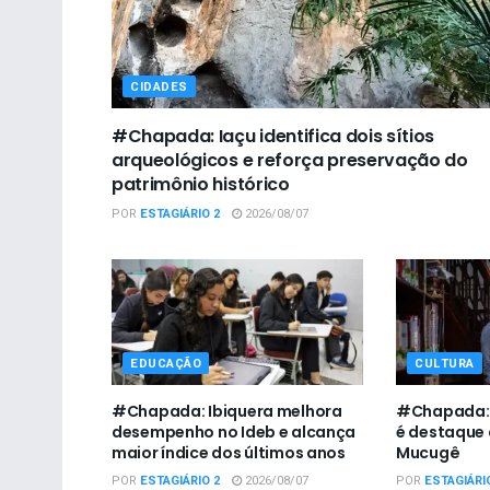
CIDADES
#Chapada: Iaçu identifica dois sítios
arqueológicos e reforça preservação do
patrimônio histórico
POR
ESTAGIÁRIO 2
2026/08/07
EDUCAÇÃO
CULTURA
#Chapada: Ibiquera melhora
#Chapada: I
desempenho no Ideb e alcança
é destaque 
maior índice dos últimos anos
Mucugê
POR
ESTAGIÁRIO 2
2026/08/07
POR
ESTAGIÁRI