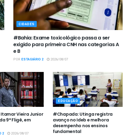
CIDADES
#Bahia: Exame toxicológico passa a ser
exigido para primeira CNH nas categorias A
e B
POR
ESTAGIÁRIO 2
2026/08/07
EDUCAÇÃO
tamar Vieira Junior
#Chapada: Utinga registra
da 9ª Fligê, em
avanço no Ideb e melhora
desempenho nos ensinos
fundamental
O 2
2026/08/07