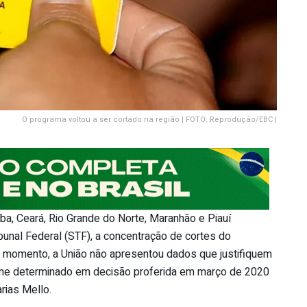
O programa voltou a ser cortado na região | FOTO: Reprodução/EBC |
a, Ceará, Rio Grande do Norte, Maranhão e Piauí
unal Federal (STF), a concentração de cortes do
o momento, a União não apresentou dados que justifiquem
orme determinado em decisão proferida em março de 2020
rias Mello.