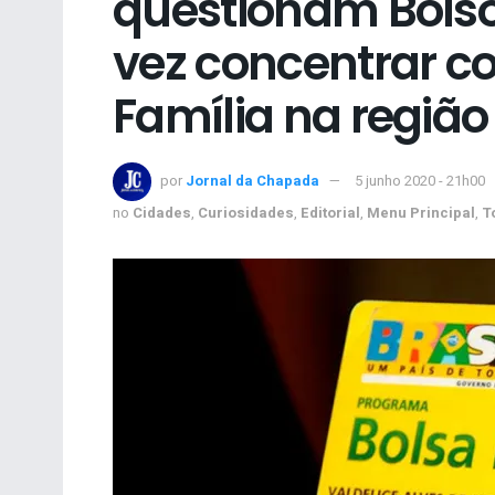
questionam Bols
vez concentrar co
Família na região
por
Jornal da Chapada
5 junho 2020 - 21h00
no
Cidades
,
Curiosidades
,
Editorial
,
Menu Principal
,
T