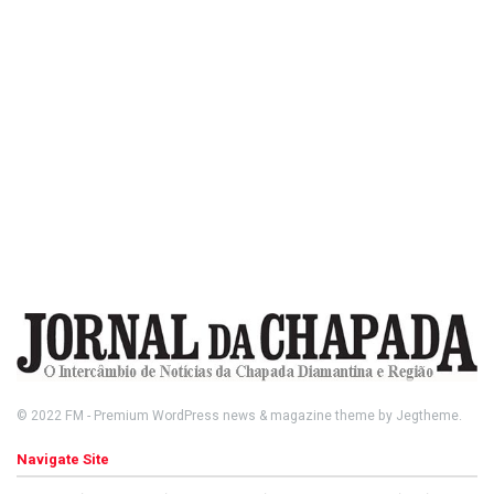
© 2022
FM
- Premium WordPress news & magazine theme by
Jegtheme
.
Navigate Site