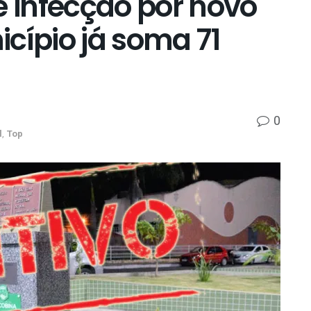
e infecção por novo
cípio já soma 71
0
l
,
Top