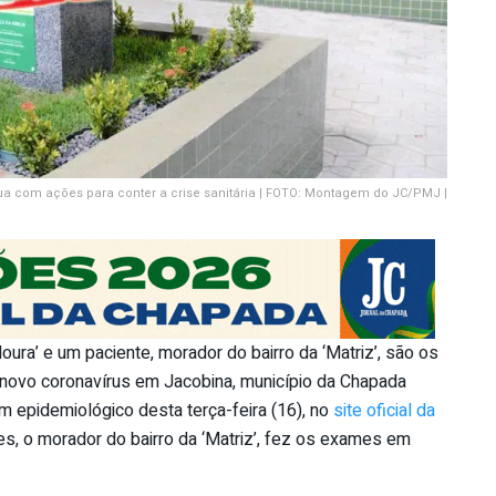
ua com ações para conter a crise sanitária | FOTO: Montagem do JC/PMJ |
oura’ e um paciente, morador do bairro da ‘Matriz’, são os
novo coronavírus em Jacobina, município da Chapada
m epidemiológico desta terça-feira (16), no
site oficial da
es, o morador do bairro da ‘Matriz’, fez os exames em