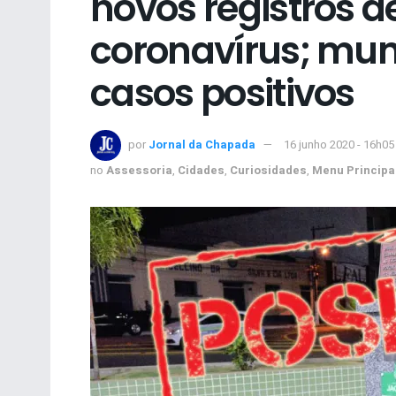
novos registros d
coronavírus; muni
casos positivos
por
Jornal da Chapada
16 junho 2020 - 16h05
no
Assessoria
,
Cidades
,
Curiosidades
,
Menu Principa