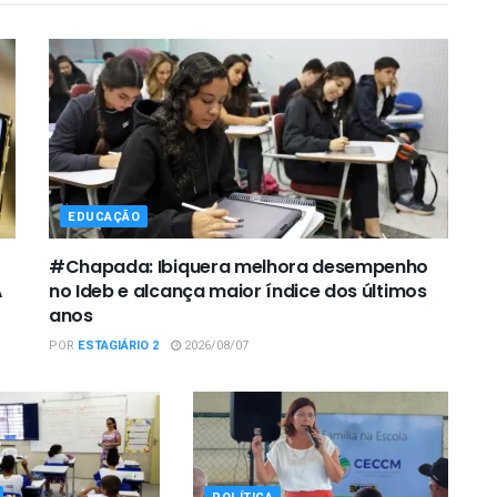
EDUCAÇÃO
#Chapada: Ibiquera melhora desempenho
A
no Ideb e alcança maior índice dos últimos
anos
POR
ESTAGIÁRIO 2
2026/08/07