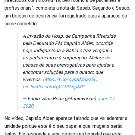
infectados com a covid-19, bem como a de pacientes e
profissionais”, completa a nota da Sesab. Segundo a Sesab,
um boletim de ocorrência foi registrado para a apuração do
crime cometido.
A invasão do Hosp. de Campanha Riverside
pelo Deputado PM Capitão Alden, ocorrida
hoje, indigna toda a Bahia e traz vergonha
ao parlamento e à corporação. Melhor se
usasse de suas prerrogativas para ajudar a
encontrar soluções para o quadro que
vivemos.
https://t.co/oykRM3azbC
pic.twitter.com/p2TSIAppMP
— Fábio Vilas-Boas (@fabiovboas)
June 17,
2020
No vídeo, Capitão Alden aparece falando que vai adentrar a
unidade porque este é o seu papel e que imagens serão
feitas. Ele responde e uma pessoa no hospital que esta