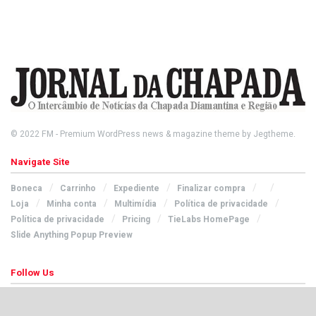
© 2022
FM
- Premium WordPress news & magazine theme by
Jegtheme
.
Navigate Site
Boneca
Carrinho
Expediente
Finalizar compra
Loja
Minha conta
Multimídia
Política de privacidade
Política de privacidade
Pricing
TieLabs HomePage
Slide Anything Popup Preview
Follow Us