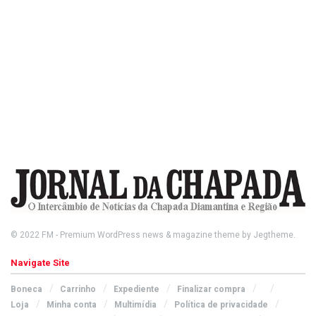
© 2022
FM
- Premium WordPress news & magazine theme by
Jegtheme
.
Navigate Site
Boneca
Carrinho
Expediente
Finalizar compra
Loja
Minha conta
Multimídia
Política de privacidade