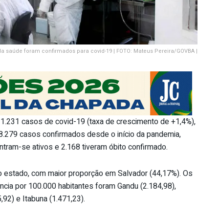
s da saúde foram confirmados para covid-19 | FOTO: Mateus Pereira/GOVBA |
s 1.231 casos de covid-19 (taxa de crescimento de +1,4%),
88.279 casos confirmados desde o início da pandemia,
tram-se ativos e 2.168 tiveram óbito confirmado.
 estado, com maior proporção em Salvador (44,17%). Os
ncia por 100.000 habitantes foram Gandu (2.184,98),
5,92) e Itabuna (1.471,23).