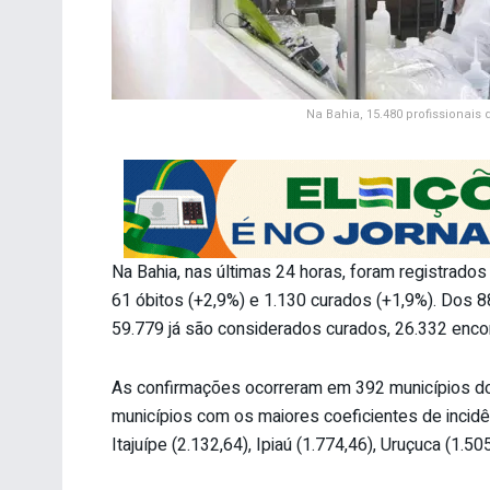
Na Bahia, 15.480 profissionai
Na Bahia, nas últimas 24 horas, foram registrado
61 óbitos (+2,9%) e 1.130 curados (+1,9%). Dos 
59.779 já são considerados curados, 26.332 encon
As confirmações ocorreram em 392 municípios do
municípios com os maiores coeficientes de incidê
Itajuípe (2.132,64), Ipiaú (1.774,46), Uruçuca (1.50