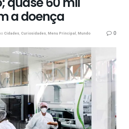
; quase 60 mil
m a doença
0
no
Cidades
,
Curiosidades
,
Menu Principal
,
Mundo