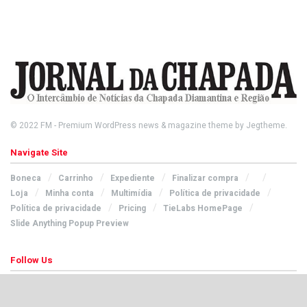
© 2022
FM
- Premium WordPress news & magazine theme by
Jegtheme
.
Navigate Site
Boneca
Carrinho
Expediente
Finalizar compra
Loja
Minha conta
Multimídia
Política de privacidade
Política de privacidade
Pricing
TieLabs HomePage
Slide Anything Popup Preview
Follow Us