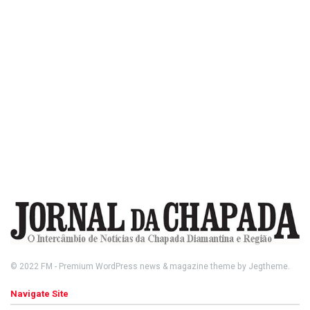
© 2022
FM
- Premium WordPress news & magazine theme by
Jegtheme
.
Navigate Site