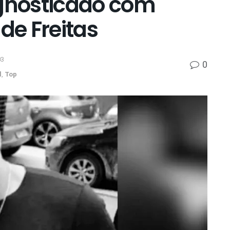
agnosticado com
de Freitas
03
0
l
,
Top