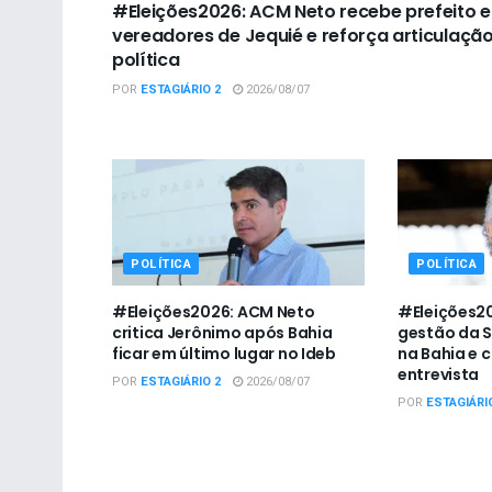
#Eleições2026: ACM Neto recebe prefeito e
vereadores de Jequié e reforça articulaçã
política
POR
ESTAGIÁRIO 2
2026/08/07
POLÍTICA
POLÍTICA
#Eleições2026: ACM Neto
#Eleições20
critica Jerônimo após Bahia
gestão da 
ficar em último lugar no Ideb
na Bahia e 
entrevista
POR
ESTAGIÁRIO 2
2026/08/07
POR
ESTAGIÁRI