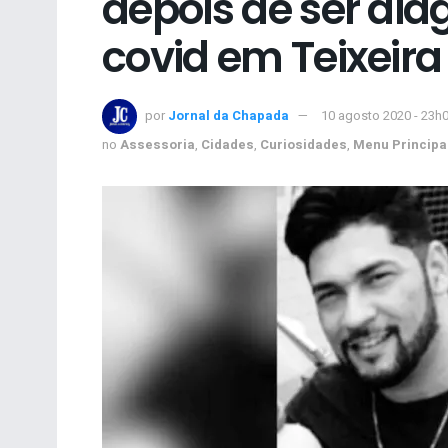
depois de ser di
covid em Teixeira 
por
Jornal da Chapada
10 agosto 2020 - 23h
no
Assessoria
,
Cidades
,
Curiosidades
,
Menu Principa