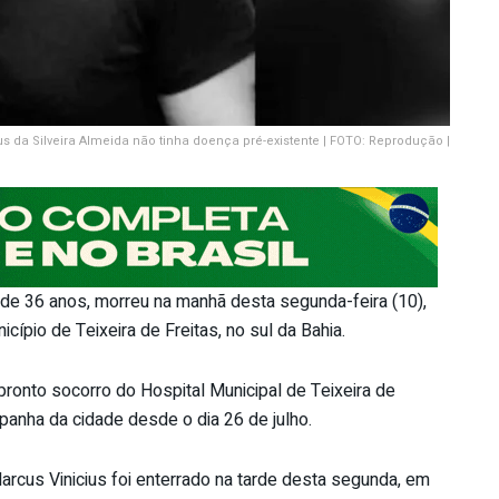
s da Silveira Almeida não tinha doença pré-existente | FOTO: Reprodução |
, de 36 anos, morreu na manhã desta segunda-feira (10),
ípio de Teixeira de Freitas, no sul da Bahia.
ronto socorro do Hospital Municipal de Teixeira de
panha da cidade desde o dia 26 de julho.
arcus Vinicius foi enterrado na tarde desta segunda, em