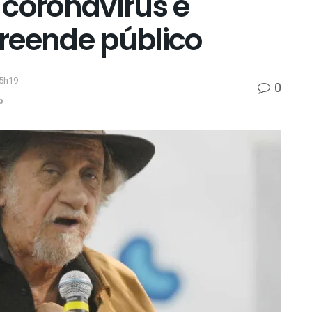
o coronavírus é
reende público
15h19
0
p