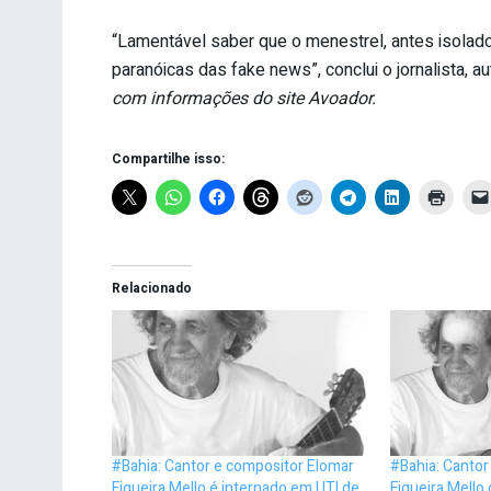
“Lamentável saber que o menestrel, antes isolad
paranóicas das fake news”, conclui o jornalista, au
com informações do site Avoador.
Compartilhe isso:
Relacionado
#Bahia: Cantor e compositor Elomar
#Bahia: Cantor
Figueira Mello é internado em UTI de
Figueira Mello