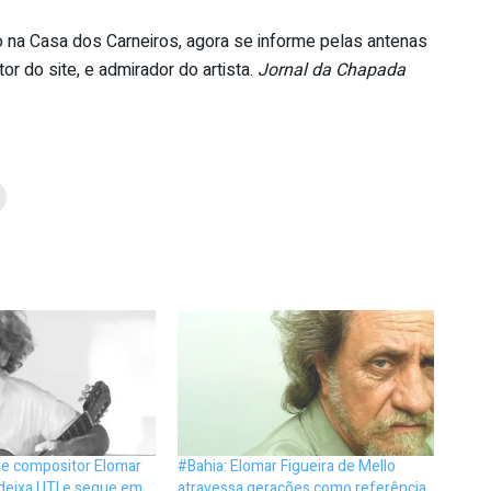
o na Casa dos Carneiros, agora se informe pelas antenas
tor do site, e admirador do artista.
Jornal da Chapada
 e compositor Elomar
#Bahia: Elomar Figueira de Mello
 deixa UTI e segue em
atravessa gerações como referência