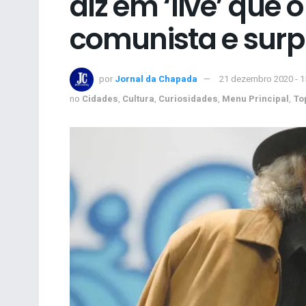
diz em ‘live’ que 
comunista e surp
por
Jornal da Chapada
21 dezembro 2020 - 
no
Cidades
,
Cultura
,
Curiosidades
,
Menu Principal
,
To