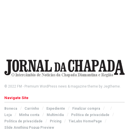
© 2022
FM
- Premium WordPress news & magazine theme by
Jegtheme
.
Navigate Site
Boneca
Carrinho
Expediente
Finalizar compra
Loja
Minha conta
Multimídia
Política de privacidade
Política de privacidade
Pricing
TieLabs HomePage
Slide Anything Popup Preview