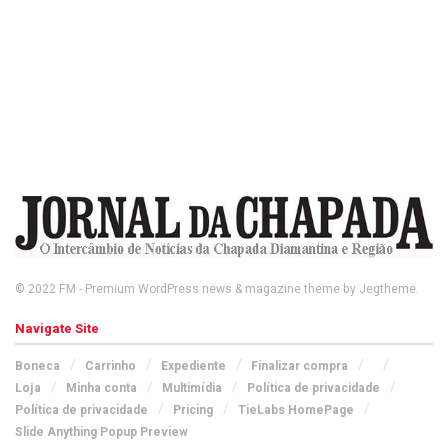
© 2022
FM
- Premium WordPress news & magazine theme by
Jegtheme
.
Navigate Site
Boneca
Carrinho
Expediente
Finalizar compra
Loja
Minha conta
Multimídia
Política de privacidade
Política de privacidade
Pricing
TieLabs HomePage
Slide Anything Popup Preview