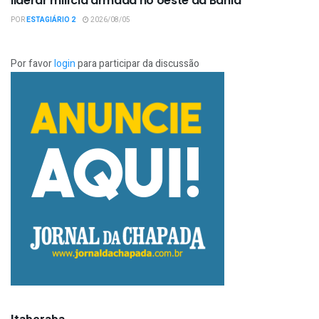
liderar milícia armada no oeste da Bahia
POR
ESTAGIÁRIO 2
2026/08/05
Por favor
login
para participar da discussão