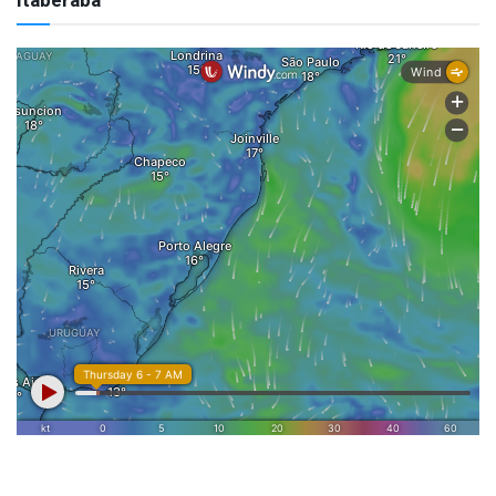
Itaberaba