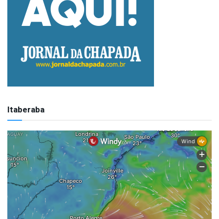
Itaberaba