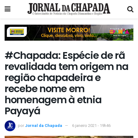
#Chapada: Espécie de rã
revalidada tem origem na
região chapadeira e
recebe nome em
homenagem à etnia
Payayá
por
Jornal da Chapada
6 janeiro 2021 - 19h46