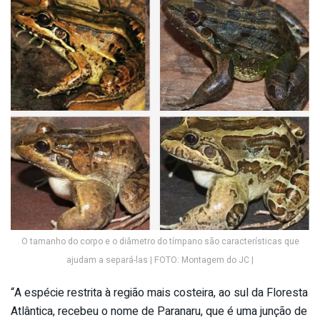
O tamanho do corpo e o diâmetro do tímpano são características que
ajudam a separá-las | FOTO: Montagem do JC |
“A espécie restrita à região mais costeira, ao sul da Floresta
Atlântica, recebeu o nome de Paranaru, que é uma junção de