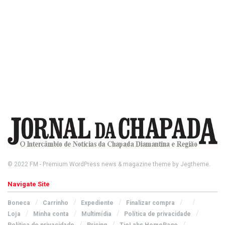
© 2022
FM
- Premium WordPress news & magazine theme by
Jegtheme
.
Navigate Site
Boneca
Carrinho
Expediente
Finalizar compra
Loja
Minha conta
Multimídia
Política de privacidade