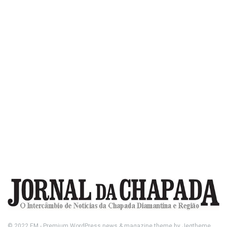
© 2022
FM
- Premium WordPress news & magazine theme by
Jegtheme
.