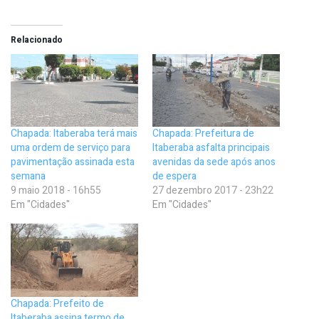
Relacionado
Chapada: Itaberaba terá mais
Chapada: Prefeitura de
uma ordem de serviço para
Itaberaba asfalta principais
pavimentação assinada esta
avenidas da sede após anos
semana
de espera
9 maio 2018 - 16h55
27 dezembro 2017 - 23h22
Em "Cidades"
Em "Cidades"
Chapada: Prefeito de
Itaberaba assina termo de