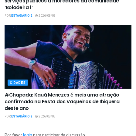
serviços públicos a moradores da comunidade
‘Boiadeira 1’
POR
ESTAGIÁRIO 2
2026/08/08
CIDADES
#Chapada: Kauã Menezes é mais uma atração
confirmada na Festa dos Vaqueiros de Ibiquera
deste ano
POR
ESTAGIÁRIO 2
2026/08/08
Por favor
login
para participar da discussão