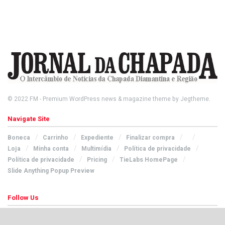
© 2022
FM
- Premium WordPress news & magazine theme by
Jegtheme
.
Navigate Site
Boneca
Carrinho
Expediente
Finalizar compra
Loja
Minha conta
Multimídia
Política de privacidade
Política de privacidade
Pricing
TieLabs HomePage
Slide Anything Popup Preview
Follow Us