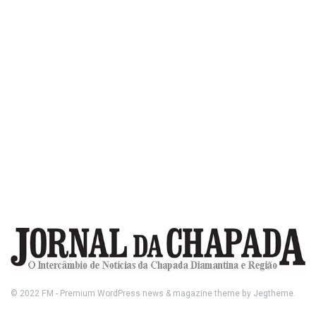
© 2022
FM
- Premium WordPress news & magazine theme by
Jegtheme
.