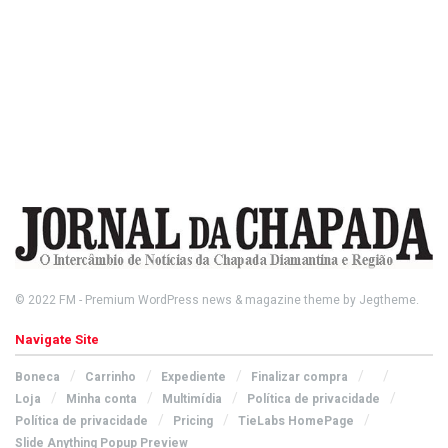
© 2022
FM
- Premium WordPress news & magazine theme by
Jegtheme
.
Navigate Site
Boneca
Carrinho
Expediente
Finalizar compra
Loja
Minha conta
Multimídia
Política de privacidade
Política de privacidade
Pricing
TieLabs HomePage
Slide Anything Popup Preview