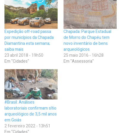
Expedição off-road passa
Chapada: Parque Estadual
por municípios da Chapada
de Morro do Chapéu tem
Diamantina esta semana;
novo inventário de bens
saiba mais
arqueológicos
23 abril 2018 - 19h50
25 maio 2016 - 16h28
Em "Cidades"
Em "Assessoria"
#Brasil: Análises
laboratoriais confirmam sítio
arqueológico de 3,5 mil anos
em Goiás
2 fevereiro 2022 - 13h51
Em "Cidades"