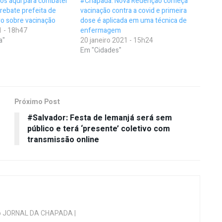
os aqui para combater
#Chapada: Nova Redenção começa
 rebate prefeita de
vacinação contra a covid e primeira
ro sobre vacinação
dose é aplicada em uma técnica de
1 - 18h47
enfermagem
a"
20 janeiro 2021 - 15h24
Em "Cidades"
Próximo Post
#Salvador: Festa de Iemanjá será sem
público e terá ‘presente’ coletivo com
transmissão online
 do JORNAL DA CHAPADA |