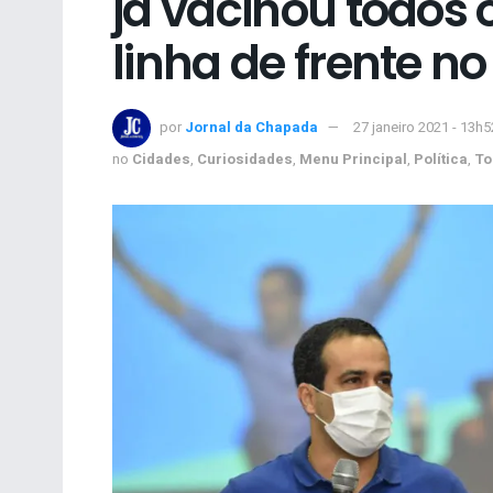
já vacinou todos 
linha de frente n
por
Jornal da Chapada
27 janeiro 2021 - 13h5
no
Cidades
,
Curiosidades
,
Menu Principal
,
Política
,
To