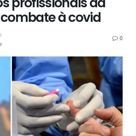
os profissionais da
o combate à covid
2
0
p