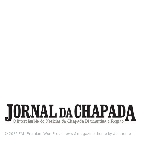
© 2022
FM
- Premium WordPress news & magazine theme by
Jegtheme
.