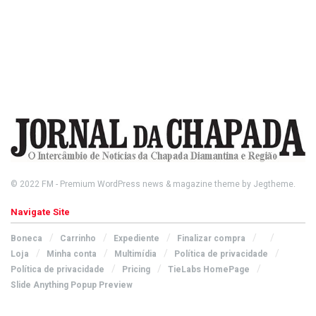
© 2022
FM
- Premium WordPress news & magazine theme by
Jegtheme
.
Navigate Site
Boneca
Carrinho
Expediente
Finalizar compra
Loja
Minha conta
Multimídia
Política de privacidade
Política de privacidade
Pricing
TieLabs HomePage
Slide Anything Popup Preview