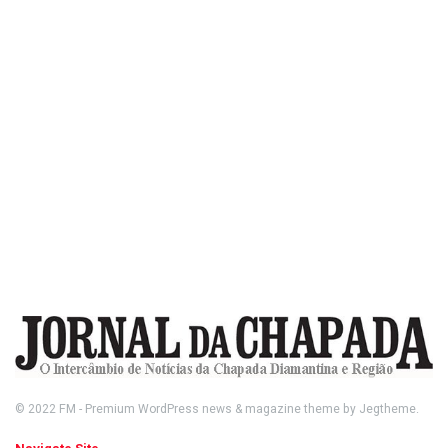
© 2022
FM
- Premium WordPress news & magazine theme by
Jegtheme
.