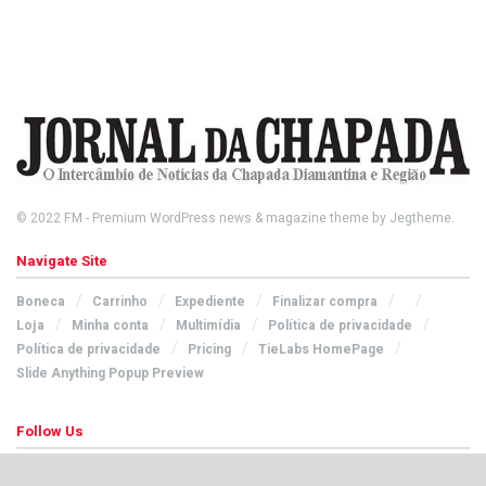
© 2022
FM
- Premium WordPress news & magazine theme by
Jegtheme
.
Navigate Site
Boneca
Carrinho
Expediente
Finalizar compra
Loja
Minha conta
Multimídia
Política de privacidade
Política de privacidade
Pricing
TieLabs HomePage
Slide Anything Popup Preview
Follow Us