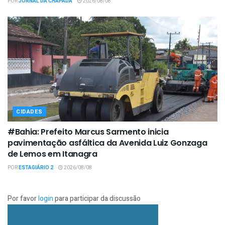
POR
JORNAL DA CHAPADA
2026/08/08
CIDADES
#Bahia: Prefeito Marcus Sarmento inicia
pavimentação asfáltica da Avenida Luiz Gonzaga
de Lemos em Itanagra
POR
ESTAGIÁRIO 2
2026/08/08
Por favor
login
para participar da discussão