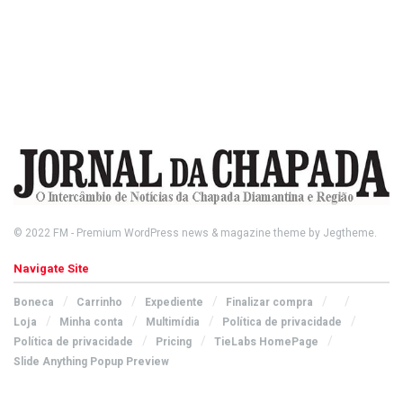
© 2022
FM
- Premium WordPress news & magazine theme by
Jegtheme
.
Navigate Site
Boneca
Carrinho
Expediente
Finalizar compra
Loja
Minha conta
Multimídia
Política de privacidade
Política de privacidade
Pricing
TieLabs HomePage
Slide Anything Popup Preview