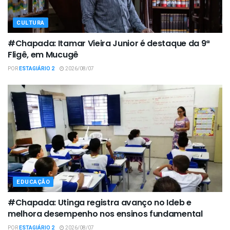
CULTURA
#Chapada: Itamar Vieira Junior é destaque da 9ª
Fligê, em Mucugê
POR
ESTAGIÁRIO 2
2026/08/07
EDUCAÇÃO
#Chapada: Utinga registra avanço no Ideb e
melhora desempenho nos ensinos fundamental
POR
ESTAGIÁRIO 2
2026/08/07