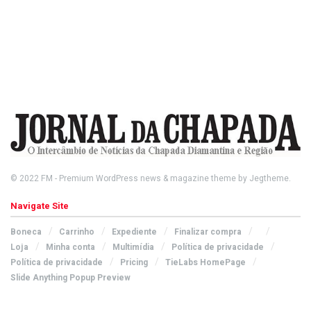
© 2022
FM
- Premium WordPress news & magazine theme by
Jegtheme
.
Navigate Site
Boneca
Carrinho
Expediente
Finalizar compra
Loja
Minha conta
Multimídia
Política de privacidade
Política de privacidade
Pricing
TieLabs HomePage
Slide Anything Popup Preview