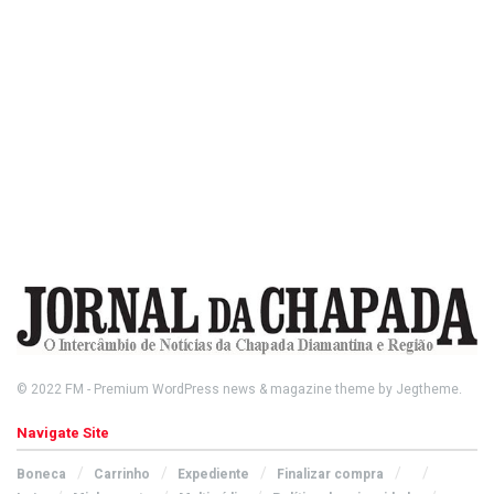
© 2022
FM
- Premium WordPress news & magazine theme by
Jegtheme
.
Navigate Site
Boneca
Carrinho
Expediente
Finalizar compra