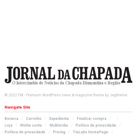
© 2022
FM
- Premium WordPress news & magazine theme by
Jegtheme
.
Navigate Site
Boneca
Carrinho
Expediente
Finalizar compra
Loja
Minha conta
Multimídia
Política de privacidade
Política de privacidade
Pricing
TieLabs HomePage