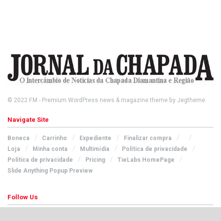
© 2022
FM
- Premium WordPress news & magazine theme by
Jegtheme
.
Navigate Site
Boneca
Carrinho
Expediente
Finalizar compra
Loja
Minha conta
Multimídia
Política de privacidade
Política de privacidade
Pricing
TieLabs HomePage
Slide Anything Popup Preview
Follow Us