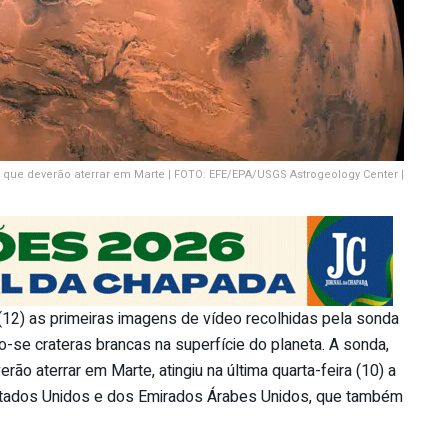
que deverão aterrar em Marte | FOTO: EFE/EPA/USGS Astrogeology Center |
 (12) as primeiras imagens de vídeo recolhidas pela sonda
o-se crateras brancas na superfície do planeta. A sonda,
o aterrar em Marte, atingiu na última quarta-feira (10) a
Estados Unidos e dos Emirados Árabes Unidos, que também