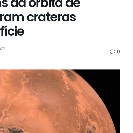
s da órbita de
tram crateras
ície
h27
0