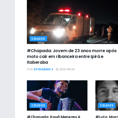
CIDADES
#Chapada: Jovem de 23 anos morre após
moto cair em ribanceira entre Ipirá e
Itaberaba
POR
ESTAGIÁRIO 2
2026/08/08
CIDADES
CIDADES
#Chapada: Kauã Menezes é
#Luto: Morr