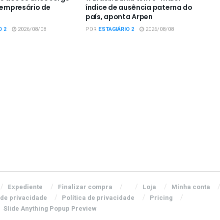
e empresário de
índice de ausência paterna do
país, aponta Arpen
O 2
2026/08/08
POR
ESTAGIÁRIO 2
2026/08/08
Expediente
Finalizar compra
Loja
Minha conta
 de privacidade
Política de privacidade
Pricing
Slide Anything Popup Preview