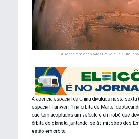
A sonda tem acoplados um veículo e um robô 
A agência espacial da China divulgou nesta sexta
espacial Tianwen-1 na órbita de Marte, destacand
que tem acoplados um veículo e um robô que deverã
órbita do planeta, juntando-se às missões dos 
estão em órbita.