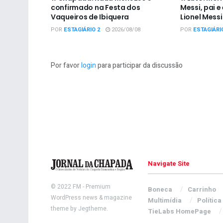
confirmado na Festa dos
Messi, pai 
Vaqueiros de Ibiquera
Lionel Messi
POR
ESTAGIÁRIO 2
2026/08/08
POR
ESTAGIÁRI
Por favor
login
para participar da discussão
Navigate Site
© 2022
FM
- Premium
Boneca
Carrinho
WordPress news & magazine
Multimídia
Política
theme by
Jegtheme
.
TieLabs HomePage