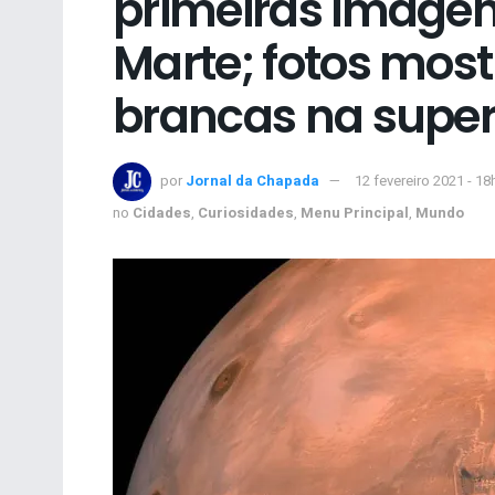
primeiras imagen
Marte; fotos mos
brancas na superf
por
Jornal da Chapada
12 fevereiro 2021 - 18
no
Cidades
,
Curiosidades
,
Menu Principal
,
Mundo