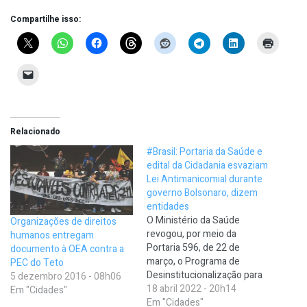
Compartilhe isso:
Relacionado
#Brasil: Portaria da Saúde e
edital da Cidadania esvaziam
Lei Antimanicomial durante
governo Bolsonaro, dizem
entidades
O Ministério da Saúde
Organizações de direitos
revogou, por meio da
humanos entregam
Portaria 596, de 22 de
documento à OEA contra a
março, o Programa de
PEC do Teto
Desinstitucionalização para
5 dezembro 2016 - 08h06
reinserção social de pessoas
18 abril 2022 - 20h14
Em "Cidades"
com problemas de saúde
Em "Cidades"