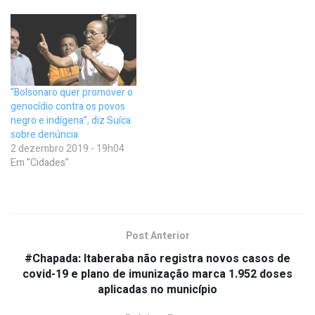
mental e decorrentes do uso
de álcool e outras drogas
que estão internadas em
hospitais psiquiátricos há
mais de um ano. A portaria…
“Bolsonaro quer promover o
genocídio contra os povos
negro e indígena”, diz Suíca
sobre denúncia
2 dezembro 2019 - 19h04
Em "Cidades"
Post Anterior
#Chapada: Itaberaba não registra novos casos de
covid-19 e plano de imunização marca 1.952 doses
aplicadas no município