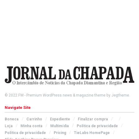
© 2022
FM
- Premium WordPress news & magazine theme by
Jegtheme
.
Navigate Site
Boneca
Carrinho
Expediente
Finalizar compra
Loja
Minha conta
Multimídia
Política de privacidade
Política de privacidade
Pricing
TieLabs HomePage