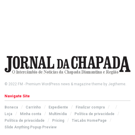
© 2022
FM
- Premium WordPress news & magazine theme by
Jegtheme
.
Navigate Site
Boneca
Carrinho
Expediente
Finalizar compra
Loja
Minha conta
Multimídia
Política de privacidade
Política de privacidade
Pricing
TieLabs HomePage
Slide Anything Popup Preview