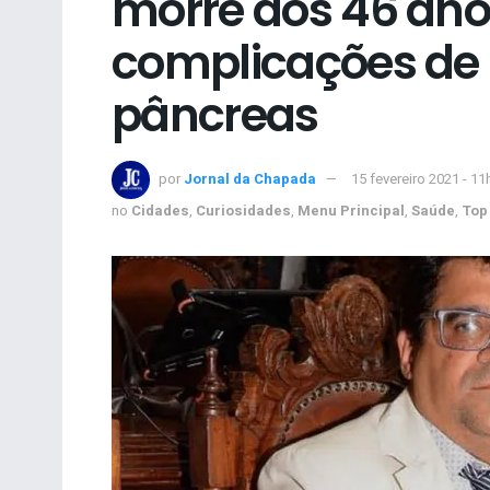
morre aos 46 ano
complicações de
pâncreas
por
Jornal da Chapada
15 fevereiro 2021 - 11
no
Cidades
,
Curiosidades
,
Menu Principal
,
Saúde
,
Top