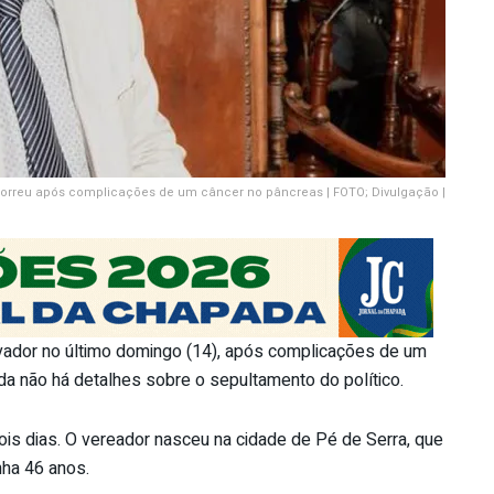
morreu após complicações de um câncer no pâncreas | FOTO; Divulgação |
lvador no último domingo (14), após complicações de um
da não há detalhes sobre o sepultamento do político.
 dois dias. O vereador nasceu na cidade de Pé de Serra, que
nha 46 anos.