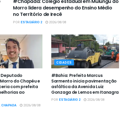
e
#Chapada: Colégio estadual em Mulungu do
Morro lidera desempenho do Ensino Médio
no Território de Irecê
POR
ESTAGIÁRIO 2
2026/08/08
CIDADES
 Deputado
#Bahia: Prefeito Marcus
 Morro do Chapéu e
Sarmento inicia pavimentação
ceria com prefeita
asfáltica da Avenida Luiz
melhorias ao
Gonzaga de Lemos em Itanagra
POR
ESTAGIÁRIO 2
2026/08/08
A CHAPADA
2026/08/08