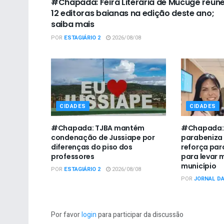
#Chapada: Feira Literária de Mucugê reún
12 editoras baianas na edição deste ano;
saiba mais
POR
ESTAGIÁRIO 2
2026/08/08
CIDADES
CIDADES
#Chapada: TJBA mantém
#Chapada:
condenação de Jussiape por
parabeniza
diferenças do piso dos
reforça par
professores
para levar 
município
POR
ESTAGIÁRIO 2
2026/08/08
POR
JORNAL D
Por favor
login
para participar da discussão