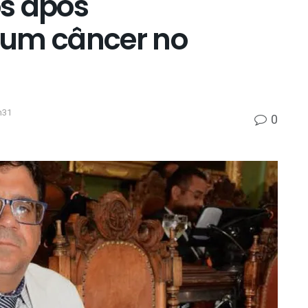
s após
 um câncer no
h31
0