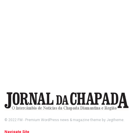
© 2022
FM
- Premium WordPress news & magazine theme by
Jegtheme
.
Navigate Site