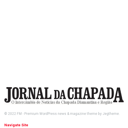
© 2022
FM
- Premium WordPress news & magazine theme by
Jegtheme
.
Navigate Site