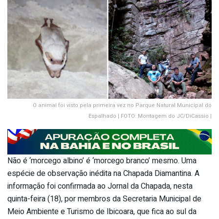
O animal foi visto pela primeira vez no Parque Natural Municipal do
Espalhado | FOTO: Montagem do JC/DiCassio |
Não é ‘morcego albino’ é ‘morcego branco’ mesmo. Uma
espécie de observação inédita na Chapada Diamantina. A
informação foi confirmada ao Jornal da Chapada, nesta
quinta-feira (18), por membros da Secretaria Municipal de
Meio Ambiente e Turismo de Ibicoara, que fica ao sul da