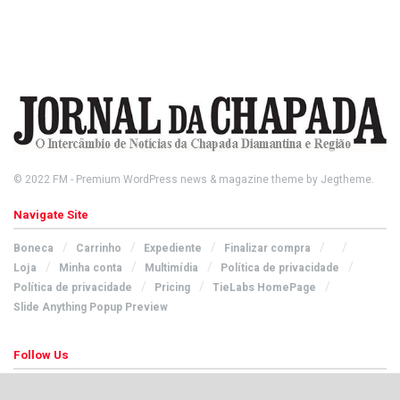
© 2022
FM
- Premium WordPress news & magazine theme by
Jegtheme
.
Navigate Site
Boneca
Carrinho
Expediente
Finalizar compra
Loja
Minha conta
Multimídia
Política de privacidade
Política de privacidade
Pricing
TieLabs HomePage
Slide Anything Popup Preview
Follow Us