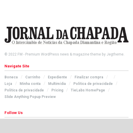
© 2022
FM
- Premium WordPress news & magazine theme by
Jegtheme
.
Navigate Site
Boneca
Carrinho
Expediente
Finalizar compra
Loja
Minha conta
Multimídia
Política de privacidade
Política de privacidade
Pricing
TieLabs HomePage
Slide Anything Popup Preview
Follow Us