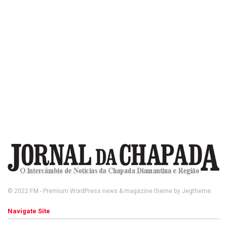
© 2022
FM
- Premium WordPress news & magazine theme by
Jegtheme
.
Navigate Site