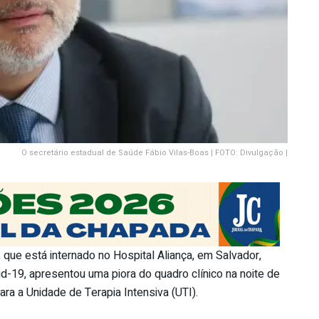
O secretário estadual de Saúde Fábio Vilas-Boas | FOTO: Divulgação |
 que está internado no Hospital Aliança, em Salvador,
id-19, apresentou uma piora do quadro clínico na noite de
ara a Unidade de Terapia Intensiva (UTI).