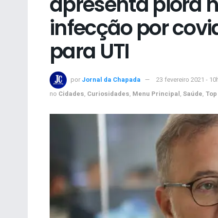
apresenta piora 
infecção por covid
para UTI
por
Jornal da Chapada
23 fevereiro 2021 - 10
no
Cidades
,
Curiosidades
,
Menu Principal
,
Saúde
,
Top