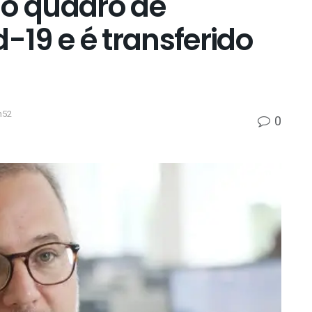
no quadro de
-19 e é transferido
h52
0