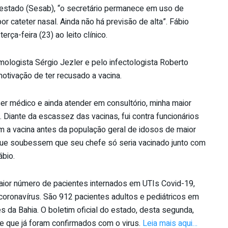
estado (Sesab), “o secretário permanece em uso de
cateter nasal. Ainda não há previsão de alta”. Fábio
rça-feira (23) ao leito clínico.
mologista Sérgio Jezler e pelo infectologista Roberto
motivação de ter recusado a vacina.
ser médico e ainda atender em consultório, minha maior
. Diante da escassez das vacinas, fui contra funcionários
m a vacina antes da população geral de idosos de maior
 que soubessem que seu chefe só seria vacinado junto com
ábio.
maior número de pacientes internados em UTIs Covid-19,
coronavírus. São 912 pacientes adultos e pediátricos em
 da Bahia. O boletim oficial do estado, desta segunda,
de que já foram confirmados com o virus.
Leia mais aqui…