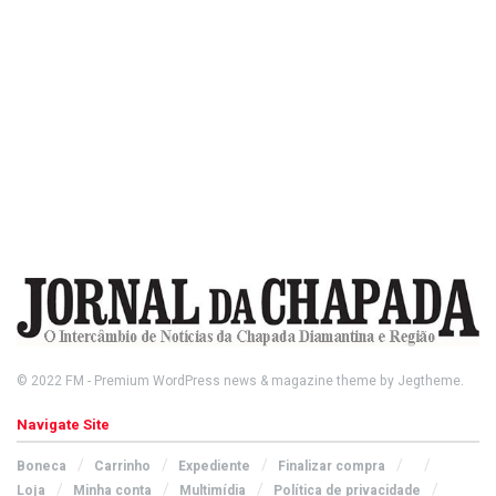
© 2022
FM
- Premium WordPress news & magazine theme by
Jegtheme
.
Navigate Site
Boneca
Carrinho
Expediente
Finalizar compra
Loja
Minha conta
Multimídia
Política de privacidade