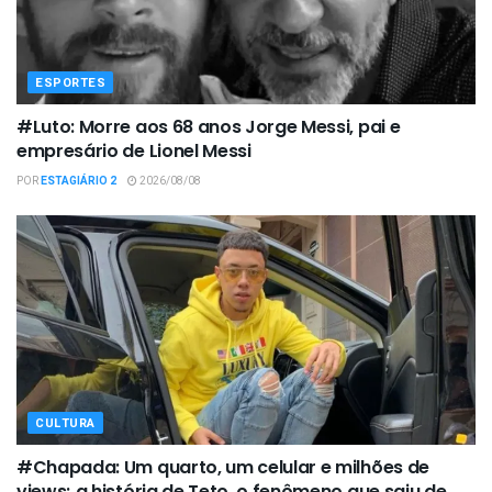
ESPORTES
#Luto: Morre aos 68 anos Jorge Messi, pai e
empresário de Lionel Messi
POR
ESTAGIÁRIO 2
2026/08/08
CULTURA
#Chapada: Um quarto, um celular e milhões de
views; a história de Teto, o fenômeno que saiu de