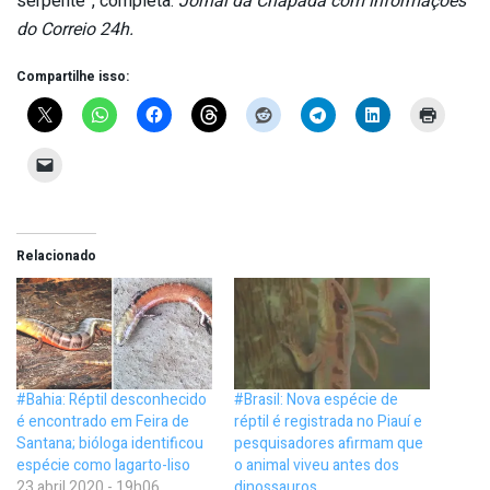
serpente”, completa.
Jornal da Chapada com informações
do Correio 24h.
Compartilhe isso:
Relacionado
#Bahia: Réptil desconhecido
#Brasil: Nova espécie de
é encontrado em Feira de
réptil é registrada no Piauí e
Santana; bióloga identificou
pesquisadores afirmam que
espécie como lagarto-liso
o animal viveu antes dos
23 abril 2020 - 19h06
dinossauros