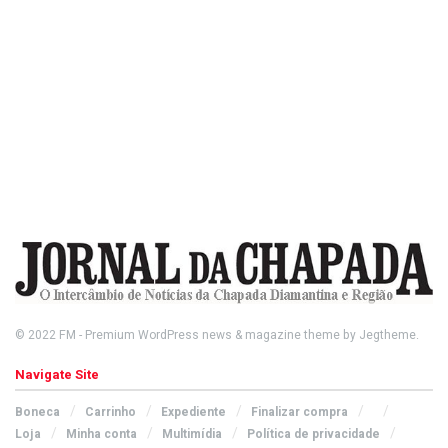
© 2022
FM
- Premium WordPress news & magazine theme by
Jegtheme
.
Navigate Site
Boneca
Carrinho
Expediente
Finalizar compra
Loja
Minha conta
Multimídia
Política de privacidade