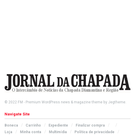
© 2022
FM
- Premium WordPress news & magazine theme by
Jegtheme
.
Navigate Site
Boneca
Carrinho
Expediente
Finalizar compra
Loja
Minha conta
Multimídia
Política de privacidade