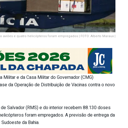
o aviões e quatro helicópteros foram empregados | FOTO: Alberto Maraux |
 Militar e da Casa Militar do Governador (CMG)
fase da Operação de Distribuição de Vacinas contra o novo
 de Salvador (RMS) e do interior recebem 88.130 doses
 helicópteros foram empregados. A previsão de entrega da
o Sudoeste da Bahia.