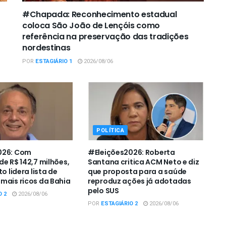
#Chapada: Reconhecimento estadual
coloca São João de Lençóis como
referência na preservação das tradições
nordestinas
POR
ESTAGIÁRIO 1
2026/08/06
POLÍTICA
026: Com
#Eleições2026: Roberta
de R$ 142,7 milhões,
Santana critica ACM Neto e diz
to lidera lista de
que proposta para a saúde
mais ricos da Bahia
reproduz ações já adotadas
pelo SUS
O 2
2026/08/06
POR
ESTAGIÁRIO 2
2026/08/06