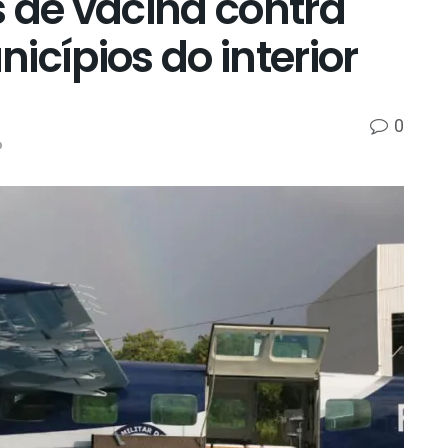
 de vacina contra
icípios do interior
0
p