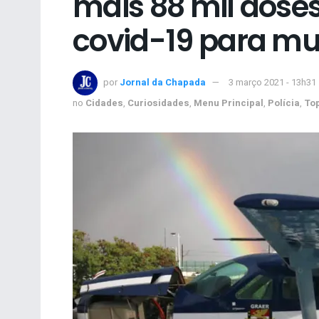
mais 88 mil doses
covid-19 para mun
por
Jornal da Chapada
3 março 2021 - 13h31
no
Cidades
,
Curiosidades
,
Menu Principal
,
Polícia
,
To